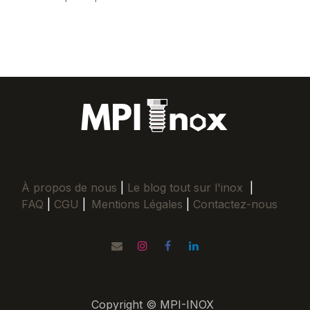
À propos de nous
|
Le blog tout sur l'inox
|
FAQ
|
CGU
|
Mentions Légales
|
Contactez-nous
Copyright © MPI-INOX