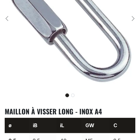
MAILLON À VISSER LONG - INOX A4
ø
iB
iL
GW
C