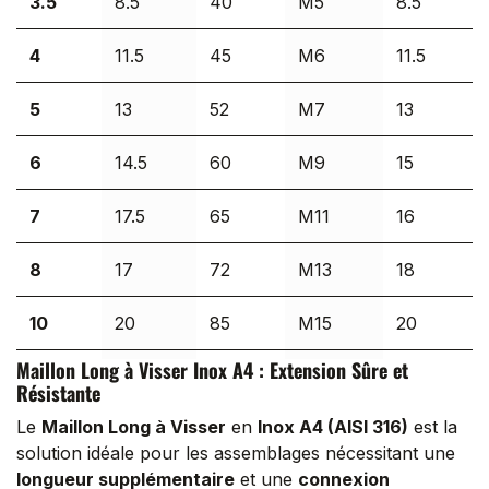
3.5
8.5
40
M5
8.5
4
11.5
45
M6
11.5
5
13
52
M7
13
6
14.5
60
M9
15
7
17.5
65
M11
16
8
17
72
M13
18
10
20
85
M15
20
Maillon Long à Visser Inox A4 : Extension Sûre et
12
23
100
M17
23
Résistante
Le
Maillon Long à Visser
en
Inox A4 (AISI 316)
est la
14
26.5
114
27
solution idéale pour les assemblages nécessitant une
longueur supplémentaire
et une
connexion