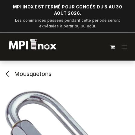
Se rendre au contenu
MPI INOX EST FERMÉ POUR CONGÉS DU 5 AU 30
AOÛT 2026.
Les commandes passées pendant cette période seront
expédiées à partir du 30 août.
Mousquetons