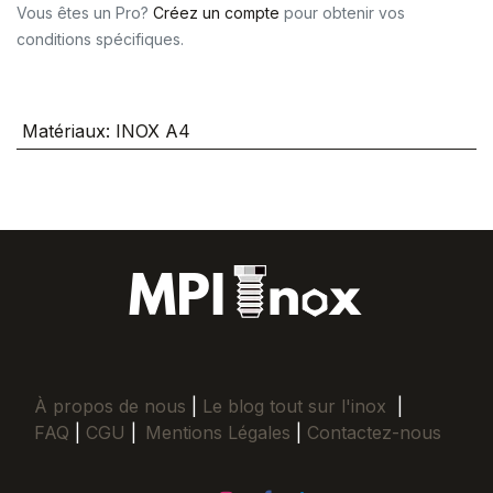
Vous êtes un Pro?
Créez un compte
pour obtenir vos
conditions spécifiques.
Matériaux
:
INOX A4
À propos de nous
|
Le blog tout sur l'inox
|
FAQ
|
CGU
|
Mentions Légales
|
Contactez-nous