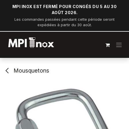
Se rendre au contenu
MPI INOX EST FERMÉ POUR CONGÉS DU 5 AU 30
AOÛT 2026.
Les commandes passées pendant cette période seront
expédiées à partir du 30 août.
Mousquetons