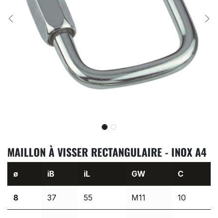
MAILLON À VISSER RECTANGULAIRE - INOX A4
ø
iB
iL
GW
C
8
37
55
M11
10