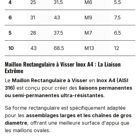
4
25
31.5
M6
5.5
6
31
43
M9
7.5
5
28
37.5
M7
6.5
10
43
68.5
M13
12
Maillon Rectangulaire à Visser Inox A4 : La Liaison
Extrême
Le
Maillon Rectangulaire à Visser
en
Inox A4 (AISI
316)
est conçu pour créer des
liaisons permanentes
ou semi-permanentes ultra-résistantes
.
Sa forme rectangulaire est spécifiquement adaptée
pour les
assemblages larges et les chaînes de gros
diamètre
, offrant une meilleure surface d'appui que
les maillons ovales.