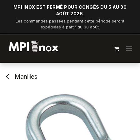
Se rendre au contenu
MPI INOX EST FERMÉ POUR CONGÉS DU 5 AU 30
AOÛT 2026.
Les commandes passées pendant cette période seront
expédiées à partir du 30 août.
Manilles