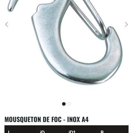
MOUSQUETON DE FOC - INOX A4
L
iD
iD1
B