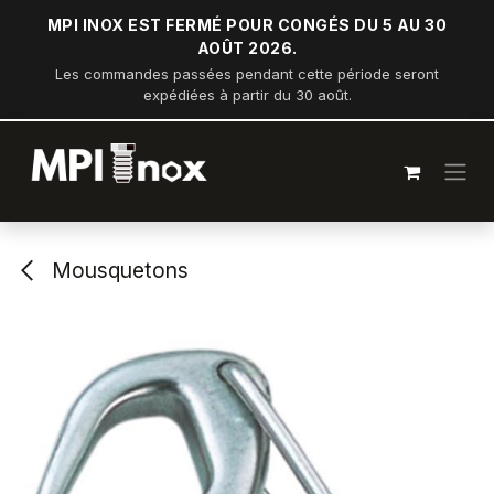
Se rendre au contenu
MPI INOX EST FERMÉ POUR CONGÉS DU 5 AU 30
AOÛT 2026.
Les commandes passées pendant cette période seront
expédiées à partir du 30 août.
Mousquetons