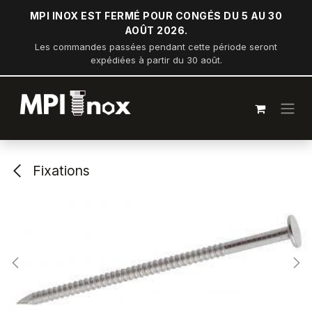
Se rendre au contenu
MPI INOX EST FERMÉ POUR CONGÉS DU 5 AU 30
AOÛT 2026.
Les commandes passées pendant cette période seront
expédiées à partir du 30 août.
Fixations