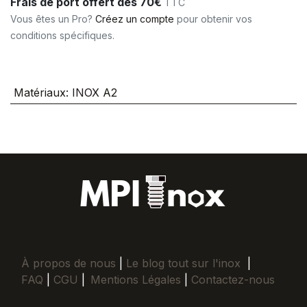
Frais de port offert dès 70€
TTC
Vous êtes un Pro?
Créez un compte
pour obtenir vos
conditions spécifiques.
Matériaux
:
INOX A2
À propos de nous
|
Le blog tout sur l'inox
|
FAQ
|
CGU
|
Mentions Légales
|
Contactez-nous