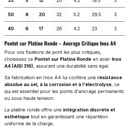
33
5
12
20
4.2
19.5
3
50
8
20
32
5.2
29.5
3
40
6
17
26
4.2
23
3
Pontet sur Platine Ronde – Ancrage Critique Inox A4
Pour vos fixations de pont les plus critiques,
choisissez ce
Pontet sur Platine Ronde
en acier
Inox
A4 (AISI 316)
, assurant une durabilité sans égal.
Sa fabrication en Inox A4 lui confère une
résistance
absolue au sel, à la corrosion et à l'électrolyse
, ce
qui est essentiel pour les points d'ancrage permanents
ou sous haute tension.
La platine ronde offre une
intégration discrète et
esthétique
tout en garantissant une répartition
uniforme de la charge.