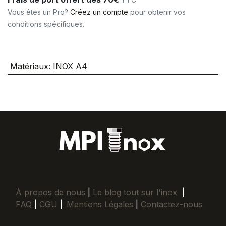
Vous êtes un Pro?
Créez un compte
pour obtenir vos
conditions spécifiques.
Matériaux
:
INOX A4
À propos de nous
|
Le blog tout sur l'inox
|
FAQ
|
CGU
|
Mentions Légales
|
Contactez-nous