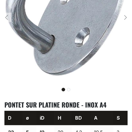
PONTET SUR PLATINE RONDE - INOX A4
D
ø
iD
H
BD
A
S