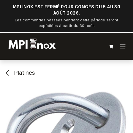
Se rendre au contenu
MPI INOX EST FERMÉ POUR CONGÉS DU 5 AU 30
AOÛT 2026.
Les commandes passées pendant cette période seront
expédiées à partir du 30 août.
Platines