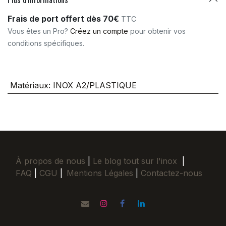
Frais de port offert dès 70€
TTC
Vous êtes un Pro?
Créez un compte
pour obtenir vos
conditions spécifiques.
Matériaux
:
INOX A2/PLASTIQUE
À propos de nous
|
Le blog tout sur l'inox
|
FAQ
|
CGU
|
Mentions Légales
|
Contactez-nous