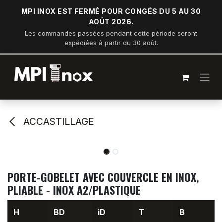
Se rendre au contenu
MPI INOX EST FERMÉ POUR CONGÉS DU 5 AU 30
AOÛT 2026.
Les commandes passées pendant cette période seront
expédiées à partir du 30 août.
ACCASTILLAGE
PORTE-GOBELET AVEC COUVERCLE EN INOX,
PLIABLE - INOX A2/PLASTIQUE
H
BD
iD
T
B