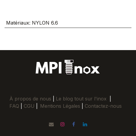
Matériaux
:
NYLON 6.6
À propos de nous
|
Le blog tout sur l'inox
|
FAQ
|
CGU
|
Mentions Légales
|
Contactez-nous