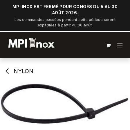
Se rendre au contenu
MPI INOX EST FERMÉ POUR CONGÉS DU 5 AU 30
AOÛT 2026.
Les commandes passées pendant cette période seront
expédiées à partir du 30 août.
NYLON