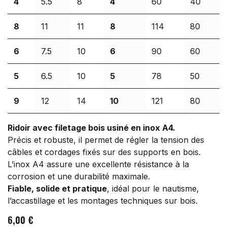
4
5.5
8
4
60
40
8
11
11
8
114
80
6
7.5
10
6
90
60
5
6.5
10
5
78
50
9
12
14
10
121
80
Ridoir avec filetage bois usiné en inox A4.
Précis et robuste, il permet de régler la tension des
câbles et cordages fixés sur des supports en bois.
L’inox A4 assure une excellente résistance à la
corrosion et une durabilité maximale.
Fiable, solide et pratique
, idéal pour le nautisme,
l’accastillage et les montages techniques sur bois.
6,00
€