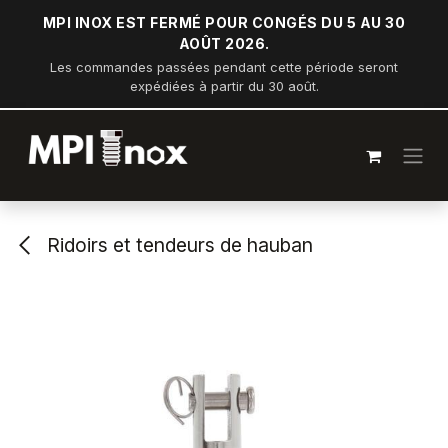
Se rendre au contenu
MPI INOX EST FERMÉ POUR CONGÉS DU 5 AU 30
AOÛT 2026.
Les commandes passées pendant cette période seront
expédiées à partir du 30 août.
Ridoirs et tendeurs de hauban