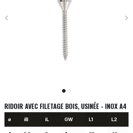
RIDOIR AVEC FILETAGE BOIS, USINÉE - INOX A4
ø
iB
iL
GW
L1
L2