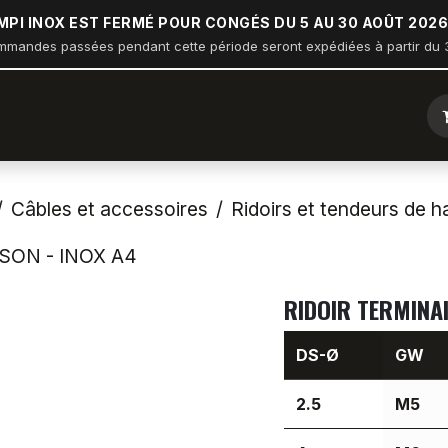
MPI INOX EST FERMÉ POUR CONGÉS DU 5 AU 30 AOÛT 2026
mmandes passées pendant cette période seront expédiées à partir du 3
ique
Arceau sur balcon
Nautisme
Industrie
Bâtiment
Câbles et accessoires
Ridoirs et tendeurs de 
SON - INOX A4
RIDOIR TERMINA
DS-Ø
GW
2.5
M5