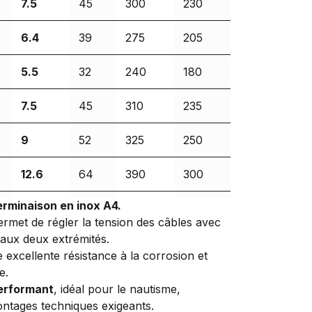
7.5
45
300
230
6.4
39
275
205
5.5
32
240
180
7.5
45
310
235
9
52
325
250
12.6
64
390
300
erminaison en inox A4.
9
52
360
270
permet de régler la tension des câbles avec
aux deux extrémités.
12.6
64
445
330
 excellente résistance à la corrosion et
e.
16
80
480
365
performant
, idéal pour le nautisme,
montages techniques exigeants.
16
80
550
410