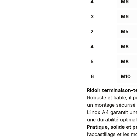
4
M6
3
M6
2
M5
4
M8
5
M8
6
M10
Ridoir terminaison-t
5
M10
Robuste et fiable, il 
un montage sécurisé 
6
M12
L’inox A4 garantit une
une durabilité optimal
8
M12
Pratique, solide et 
l’accastillage et les 
8
M16