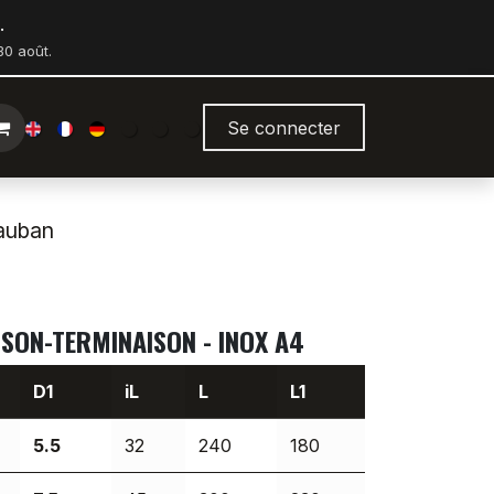
.
0 août.
Se connecter
hauban
ISON-TERMINAISON - INOX A4
D1
iL
L
L1
5.5
32
240
180