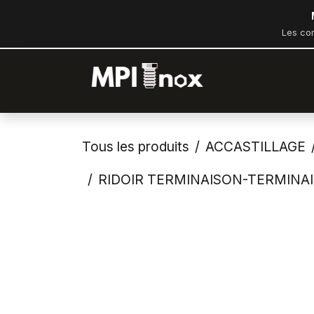
Se rendre au contenu
Les co
Accueil
Bout
Tous les produits
ACCASTILLAGE
RIDOIR TERMINAISON-TERMINAI