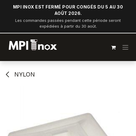
Se rendre au contenu
MPI INOX EST FERMÉ POUR CONGÉS DU 5 AU 30
AOÛT 2026.
Les commandes passées pendant cette période seront
expédiées à partir du 30 août.
NYLON