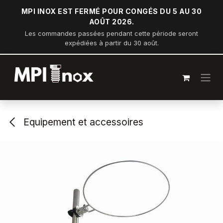
Se rendre au contenu
MPI INOX EST FERMÉ POUR CONGÉS DU 5 AU 30
AOÛT 2026.
Les commandes passées pendant cette période seront
expédiées à partir du 30 août.
Equipement et accessoires