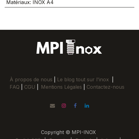
Matériaux
:
INOX A4
À propos de nous
|
Le blog tout sur l'inox
|
FAQ
|
CGU
|
Mentions Légales
|
Contactez-nous
Copyright © MPI-INOX