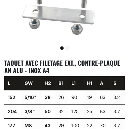
TAQUET AVEC FILETAGE EXT., CONTRE-PLAQUE
AN ALU - INOX A4
L
GW
H2
B1
L1
H1
A
S
152
5/16"
38
26
90
19
63
3.2
204
3/8"
50
32
125
25
83
3.7
177
M8
43
29
100
22
70
3.7