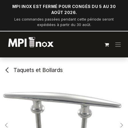
Se rendre au contenu
MPI INOX EST FERMÉ POUR CONGÉS DU 5 AU 30
AOÛT 2026.
Les commandes passées pendant cette période seront
expédiées à partir du 30 août.
Taquets et Bollards