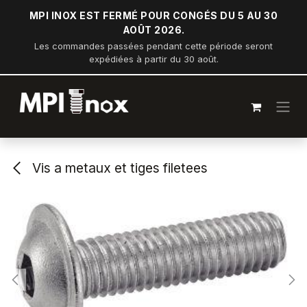
Se rendre au contenu
MPI INOX EST FERMÉ POUR CONGÉS DU 5 AU 30
AOÛT 2026.
Les commandes passées pendant cette période seront
expédiées à partir du 30 août.
Vis a metaux et tiges filetees