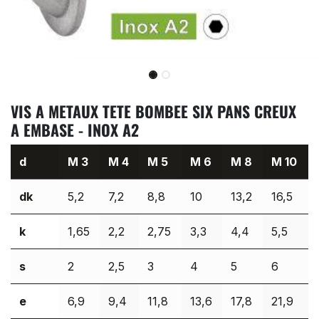
VIS A METAUX TETE BOMBEE SIX PANS CREUX
A EMBASE - INOX A2
d
M 3
M 4
M 5
M 6
M 8
M 10
dk
5,2
7,2
8,8
10
13,2
16,5
k
1,65
2,2
2,75
3,3
4,4
5,5
s
2
2,5
3
4
5
6
e
6,9
9,4
11,8
13,6
17,8
21,9