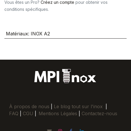
Vous êtes un Pro?
Créez un compte
pour obtenir vos
conditions spécifiques.
Matériaux
:
INOX A2
À propos de nous
|
Le blog tout sur l'inox
|
FAQ
|
CGU
|
Mentions Légales
|
Contactez-nous