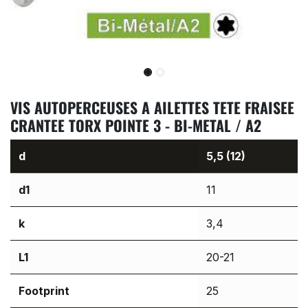
VIS AUTOPERCEUSES A AILETTES TETE FRAISEE
CRANTEE TORX POINTE 3 - BI-METAL / A2
d
5,5 (12)
d1
11
k
3,4
L1
20-21
Footprint
25