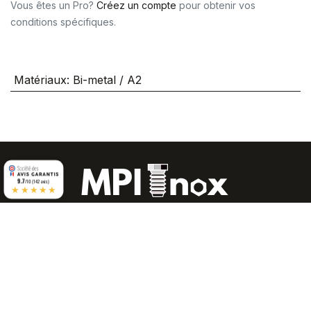
Vous êtes un Pro?
Créez un compte
pour obtenir vos
conditions spécifiques.
Matériaux
:
Bi-metal / A2
9.7
/10 (142 avis)
★★★★★
À propos de nous
|
Le blog tout sur l'inox
|
FAQ
|
CGU
|
Mentions Légales
|
Contactez-nous