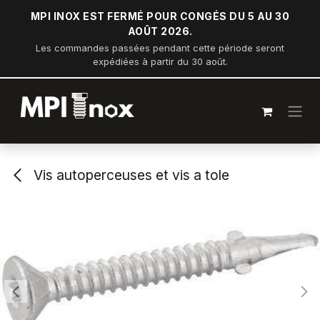
Se rendre au contenu
MPI INOX EST FERMÉ POUR CONGÉS DU 5 AU 30
AOÛT 2026.
Les commandes passées pendant cette période seront
expédiées à partir du 30 août.
Vis autoperceuses et vis a tole