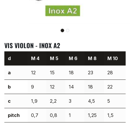
VIS VIOLON - INOX A2
d
M 4
M 5
M 6
M 8
M 10
a
12
15
18
23
28
b
9
12
14
18
22
c
1,9
2,2
3
4,5
5
pitch
0,7
0,8
1
1,25
1,5