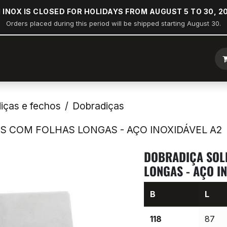
 INOX IS CLOSED FOR HOLIDAYS FROM AUGUST 5 TO 30, 2
Orders placed during this period will be shipped starting August 30.
Loja
Arco de popa
Náutica
Indústria
Construção
iças e fechos
Dobradiças
S COM FOLHAS LONGAS - AÇO INOXIDÁVEL A2
DOBRADIÇA SOL
LONGAS - AÇO I
B
L
118
87