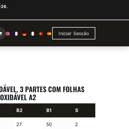
026.
Iniciar Sessão
DÁVEL, 3 PARTES COM FOLHAS
NOXIDÁVEL A2
B2
B1
S
27
50
2