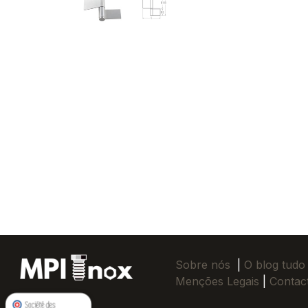
Sobre nós
|
O blog tudo
Menções Legais
|
Contac