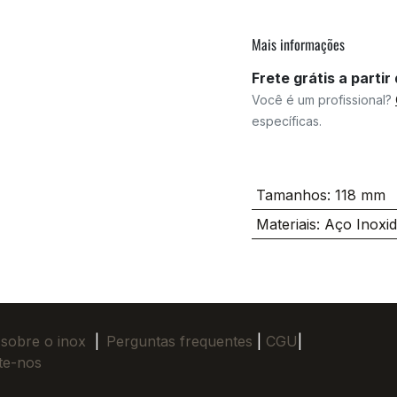
Mais informações
Frete grátis a parti
Você é um profissional?
específicas.
Tamanhos
:
118 mm
Materiais
:
Aço Inoxid
 sobre o inox
|
Perguntas frequentes
|
CGU
|
te-nos