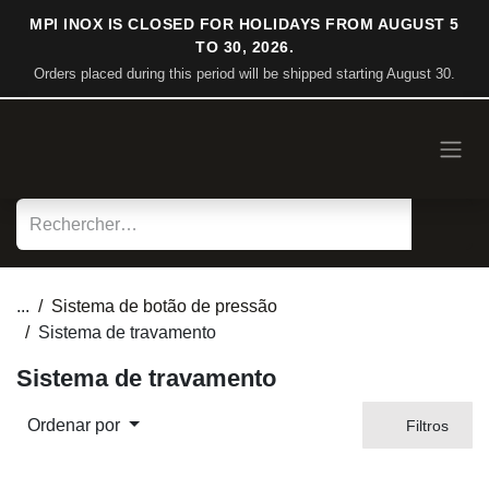
Pular para o conteúdo
MPI INOX IS CLOSED FOR HOLIDAYS FROM AUGUST 5
TO 30, 2026.
Orders placed during this period will be shipped starting August
30.
...
Sistema de botão de pressão
Sistema de travamento
Sistema de travamento
Ordenar por
Filtros