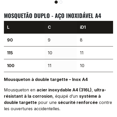
MOSQUETÃO DUPLO - AÇO INOXIDÁVEL A4
L
C
iD1
90
9
8
115
10
11
100
11
10
Mousqueton à double targette – Inox A4
Mousqueton en
acier inoxydable A4 (316L)
,
ultra-
résistant à la corrosion
, équipé d’un
système à
double targette
pour une
sécurité renforcée
contre
les ouvertures accidentelles.