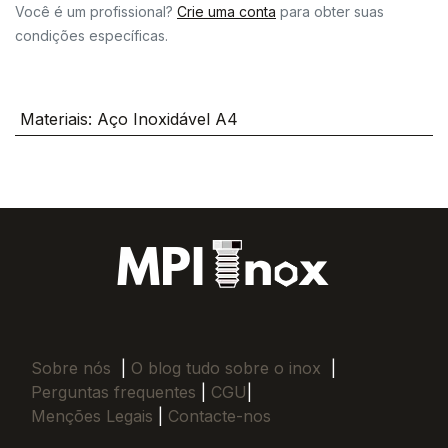
Você é um profissional?
Crie uma conta
para obter suas
condições específicas.
Materiais
:
Aço Inoxidável A4
Sobre nós
|
O blog tudo sobre o inox
|
Perguntas frequentes
|
CGU
|
Menções Legais
|
Contacte-nos