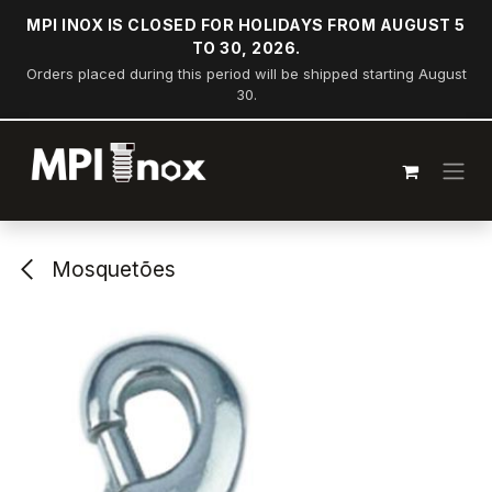
Pular para o conteúdo
MPI INOX IS CLOSED FOR HOLIDAYS FROM AUGUST 5
TO 30, 2026.
Orders placed during this period will be shipped starting August
30.
Mosquetões