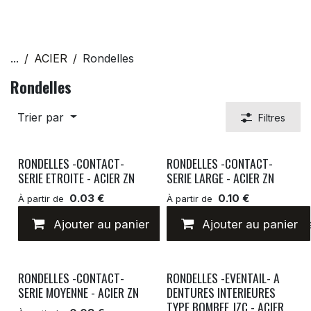
...
ACIER
Rondelles
Rondelles
Trier par
Filtres
RONDELLES -CONTACT-
RONDELLES -CONTACT-
SERIE ETROITE - ACIER ZN
SERIE LARGE - ACIER ZN
0.03 €
0.10 €
À partir de
À partir de
Ajouter au panier
Ajouter à la liste de
Ajouter au panier
RONDELLES -CONTACT-
RONDELLES -EVENTAIL- A
SERIE MOYENNE - ACIER ZN
DENTURES INTERIEURES
TYPE BOMBEE JZC - ACIER