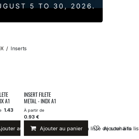
OX
Inserts
LETE
INSERT FILETE
OX A1
METAL - INOX A1
1.43
de
À partir de
0.93 €
jouter au panier
Ajouter à la liste de souhaits
Ajouter au panier
Ajouter à la liste de souhaits
Ajouter à la li