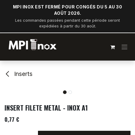
Se rendre au contenu
MPI INOX EST FERMÉ POUR CONGÉS DU 5 AU 30
AOÛT 2026.
Les commandes passées pendant cette période seront
expédiées à partir du 30 août.
Inserts
INSERT FILETE METAL - INOX A1
0,77
€