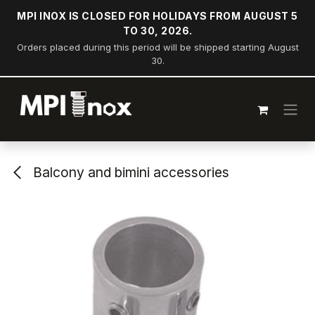
Skip to Content
MPI INOX IS CLOSED FOR HOLIDAYS FROM AUGUST 5
TO 30, 2026.
Orders placed during this period will be shipped starting August
30.
Balcony and bimini accessories